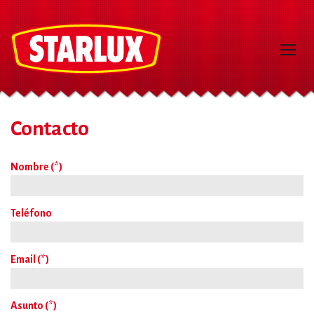
Contacto
Nombre (*)
Teléfono
Email (*)
Asunto (*)