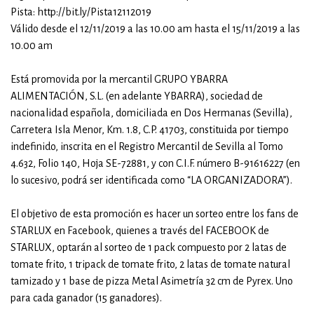
Pista: http://bit.ly/Pista12112019
Válido desde el 12/11/2019 a las 10.00 am hasta el 15/11/2019 a las
10.00 am
Está promovida por la mercantil GRUPO YBARRA
ALIMENTACIÓN, S.L. (en adelante YBARRA), sociedad de
nacionalidad española, domiciliada en Dos Hermanas (Sevilla),
Carretera Isla Menor, Km. 1.8, C.P. 41703, constituida por tiempo
indefinido, inscrita en el Registro Mercantil de Sevilla al Tomo
4.632, Folio 140, Hoja SE-72881, y con C.I.F. número B-91616227 (en
lo sucesivo, podrá ser identificada como “LA ORGANIZADORA”).
El objetivo de esta promoción es hacer un sorteo entre los fans de
STARLUX en Facebook, quienes a través del FACEBOOK de
STARLUX, optarán al sorteo de 1 pack compuesto por 2 latas de
tomate frito, 1 tripack de tomate frito, 2 latas de tomate natural
tamizado y 1 base de pizza Metal Asimetría 32 cm de Pyrex. Uno
para cada ganador (15 ganadores).